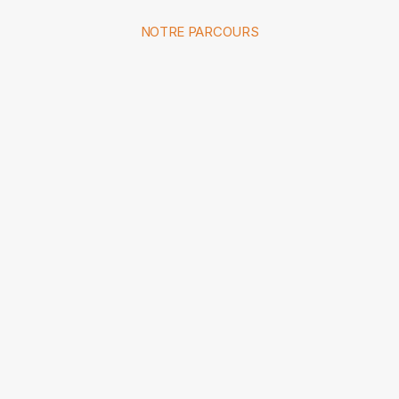
NOTRE PARCOURS
Une évolution 
constante
 au service de 
votre 
mobilité
.
2005