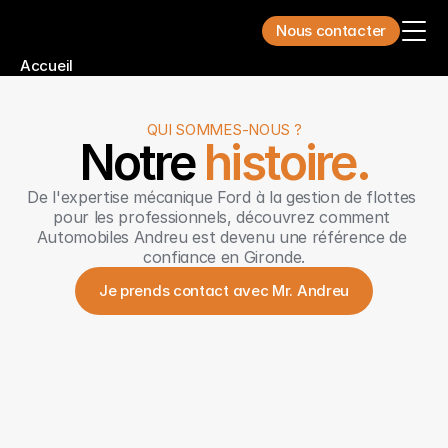
Nous contacter
Accueil
Qui sommes-nous ?
Nos voitures
Nos utilitaires
Nos services
QUI SOMMES-NOUS ?
Notre 
histoire.
Nous contacter
De l'expertise mécanique Ford à la gestion de flottes 
pour les professionnels, découvrez comment 
Automobiles Andreu est devenu une référence de 
confiance en Gironde.
Je prends contact avec Mr. Andreu