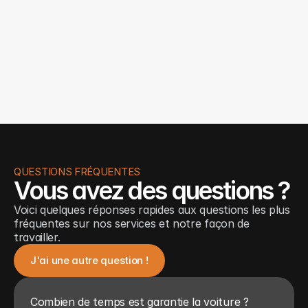
dédié, proposant des véhicules neufs et 
d’occasion pour particuliers et utilitaires, 
porté par une promesse claire : une prise 
en charge experte, adaptée et 
personnalisée, garante de succès et de 
satisfaction.
QUESTIONS FRÉQUENTES
Vous avez des questions ?
Voici quelques réponses rapides aux questions les plus 
fréquentes sur nos services et notre façon de 
travailler.
J'ai une autre question !
Combien de temps est garantie la voiture ?