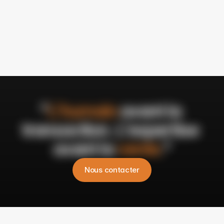
"
L'humain
 avant la 
transaction. L'expertise 
avant la 
vente
."
Nous contacter